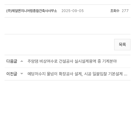
(주)제일엔지니어링종합건축사사무소
2025-09-05
조회수
277
목록
다음글
주암댐 비상여수로 건설공사 실시설계용역 중 기계분야
이전글
예당저수지 물넘이 확장공사 설계, 시공 일괄입찰 기본설계 용역