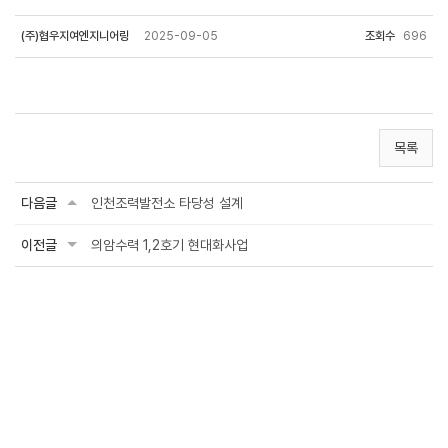
(주)협우지여엔지니어링
2025-09-05
조회수
696
목록
다음글
인천조력발전소 타당성 설계
이전글
의암수력 1,2호기 현대화사업